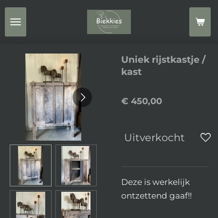
Ga
direct
naar
de
Uniek rijstkastje /
hoofdinhoud
kast
€ 450,00
Uitverkocht
Deze is werkelijk
ontzettend gaaf!!