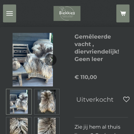
Ga
direct
naar
de
Gemêleerde
hoofdinhoud
vacht ,
diervriendelijk!
Geen leer
€ 110,00
Uitverkocht
Zie jij hem al thuis