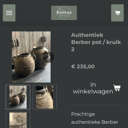
Ga
direct
naar
de
Authentiek
hoofdinhoud
Berber pot / kruik
2
€ 235,00
In
winkelwagen
Prachtige
authentieke Berber