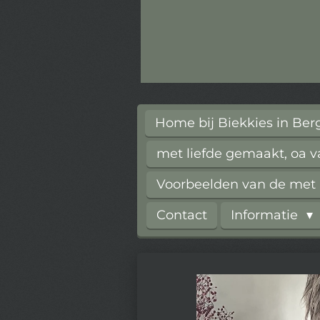
Home bij Biekkies in Be
met liefde gemaakt, oa 
Voorbeelden van de met l
Contact
Informatie