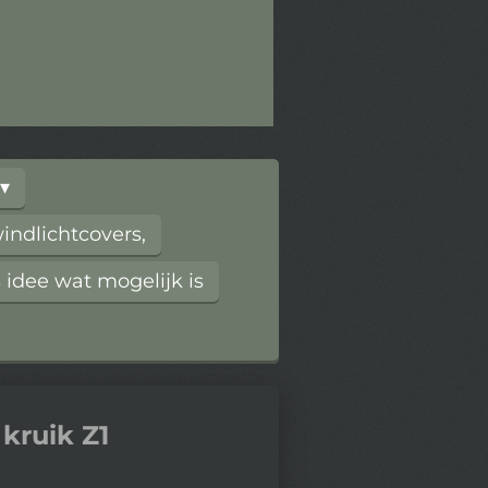
ndlichtcovers,
 idee wat mogelijk is
kruik Z1