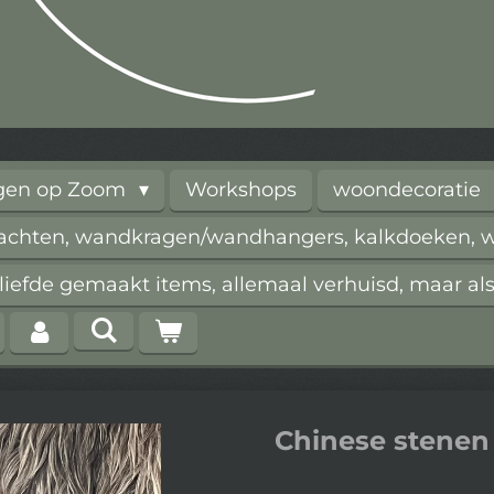
rgen op Zoom
Workshops
woondecoratie
vachten, wandkragen/wandhangers, kalkdoeken, wi
iefde gemaakt items, allemaal verhuisd, maar als
Chinese stenen 