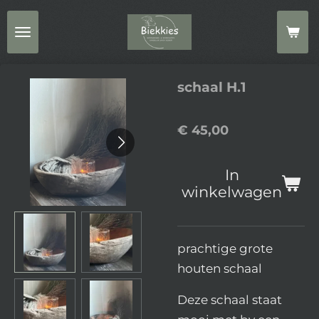
Ga
direct
naar
de
schaal H.1
hoofdinhoud
€ 45,00
In
winkelwagen
prachtige grote
houten schaal
Deze schaal staat