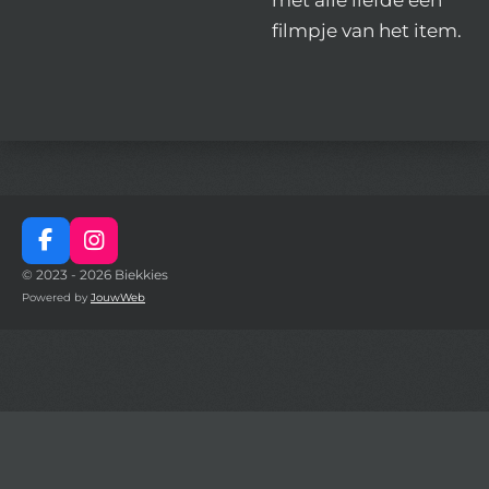
filmpje van het item.
F
I
a
n
© 2023 - 2026 Biekkies
c
s
Powered by
JouwWeb
e
t
b
a
o
g
o
r
k
a
m