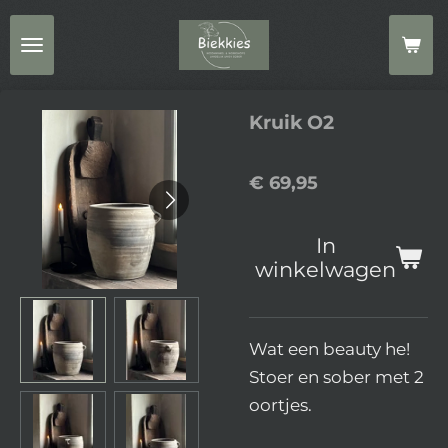
Ga
direct
naar
de
Kruik O2
hoofdinhoud
€ 69,95
In
winkelwagen
Wat een beauty he!
Stoer en sober met 2
oortjes.