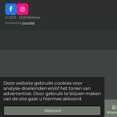
F
I
a
n
© 2023 - 2026 Biekkies
c
s
Powered by
JouwWeb
e
t
b
a
o
g
o
r
k
a
m
Deze website gebruikt cookies voor
analyse-doeleinden en/of het tonen van
advertenties. Door gebruik te blijven maken
van de site gaat u hiermee akkoord.
Akkoord
E-mailadres
Telefoonnummer
Kaart
Facebook
Whats