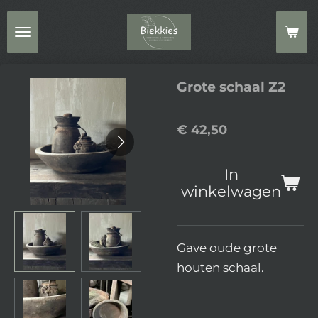
Ga
direct
naar
de
Grote schaal Z2
hoofdinhoud
€ 42,50
In
winkelwagen
Gave oude grote
houten schaal.