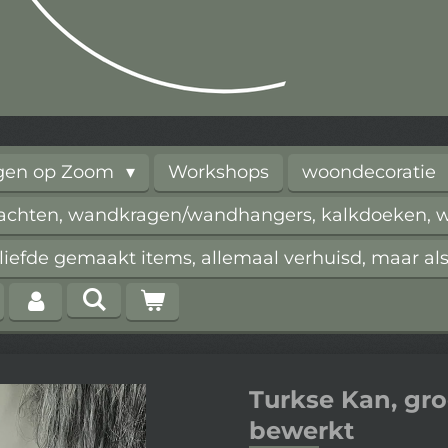
rgen op Zoom
Workshops
woondecoratie
vachten, wandkragen/wandhangers, kalkdoeken, wi
iefde gemaakt items, allemaal verhuisd, maar als
Turkse Kan, gr
bewerkt