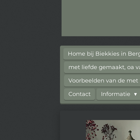
Home bij Biekkies in Be
met liefde gemaakt, oa 
Voorbeelden van de met l
Contact
Informatie