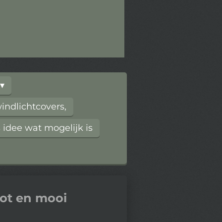
ndlichtcovers,
 idee wat mogelijk is
oot en mooi