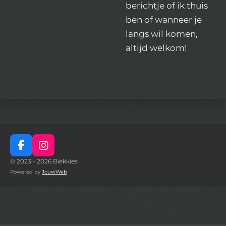
berichtje of ik thuis
ben of wanneer je
langs wil komen,
altijd welkom!
F
I
a
n
© 2023 - 2026 Biekkies
c
s
Powered by
JouwWeb
e
t
b
a
o
g
o
r
k
a