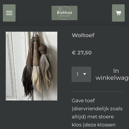
Ga
direct
naar
de
Woltoef
hoofdinhoud
€ 27,50
In
winkelwag
Gave toef
(diervriendelijk zoals
altijd) met stoere
klos (deze klossen