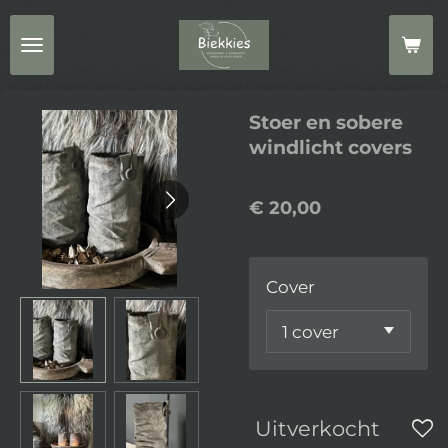
Ga
direct
naar
de
Stoer en sobere
hoofdinhoud
windlicht covers
€ 20,00
Cover
Uitverkocht