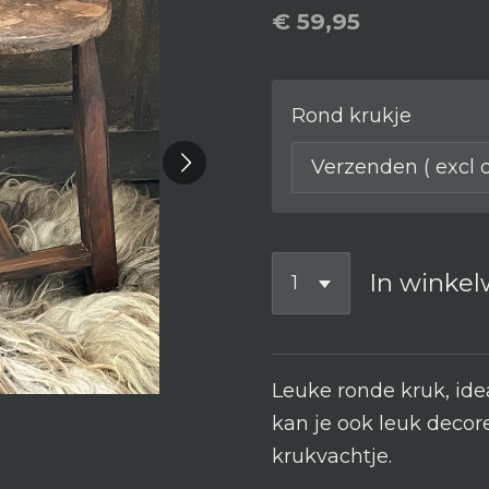
€ 59,95
Rond krukje
In winke
Leuke ronde kruk, idea
kan je ook leuk deco
krukvachtje.