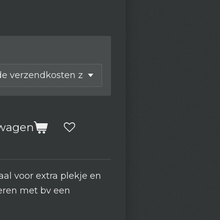
lwagen
al voor extra plekje en
reren met bv een