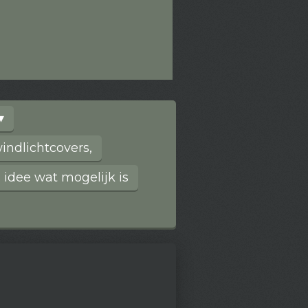
ndlichtcovers,
 idee wat mogelijk is