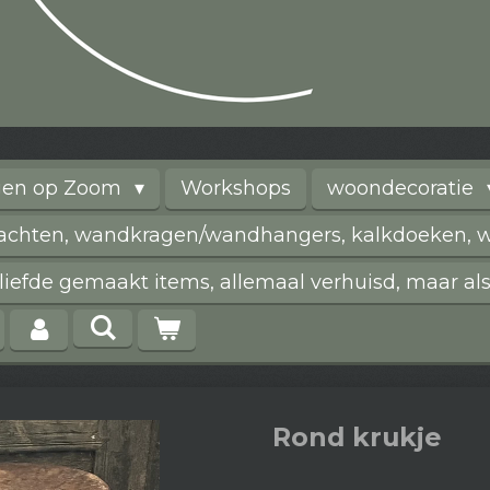
rgen op Zoom
Workshops
woondecoratie
vachten, wandkragen/wandhangers, kalkdoeken, wi
iefde gemaakt items, allemaal verhuisd, maar als
Rond krukje