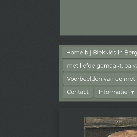
Home bij Biekkies in Be
met liefde gemaakt, oa 
Voorbeelden van de met l
Contact
Informatie