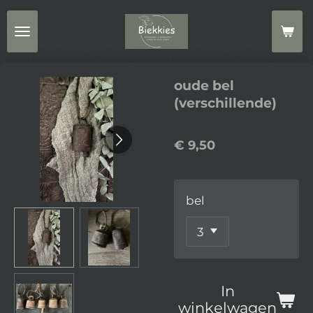
Ga
direct
naar
de
oude bel
hoofdinhoud
(verschillende)
€ 9,50
bel
In
winkelwagen