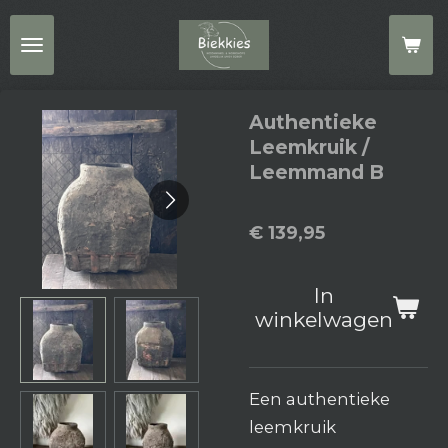
Ga
direct
naar
de
Authentieke
hoofdinhoud
Leemkruik /
Leemmand B
€ 139,95
In
winkelwagen
Een authentieke
leemkruik