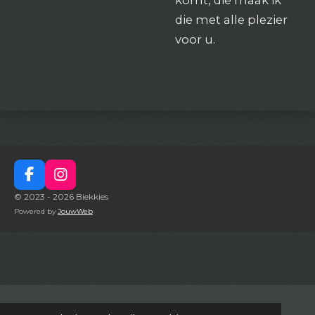
die met alle plezier
voor u.
F
I
a
n
© 2023 - 2026 Biekkies
c
s
Powered by
JouwWeb
e
t
b
a
o
g
o
r
k
a
m