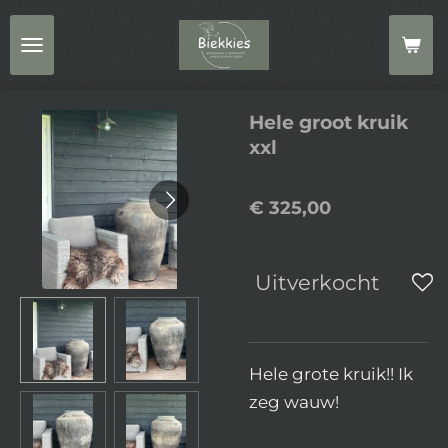
Ga
direct
naar
de
Hele groot kruik
hoofdinhoud
xxl
€ 325,00
Uitverkocht
Hele grote kruik!! Ik
zeg wauw!