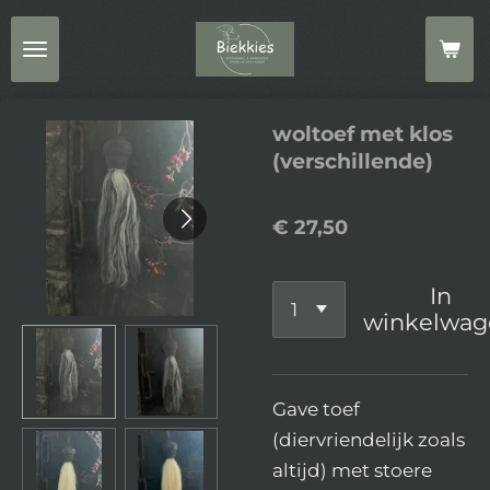
Ga
direct
naar
de
woltoef met klos
hoofdinhoud
(verschillende)
€ 27,50
In
winkelwag
Gave toef
(diervriendelijk zoals
altijd) met stoere