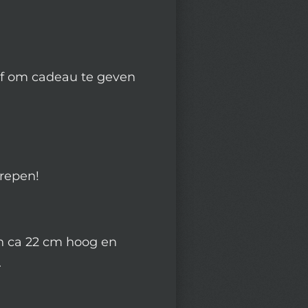
 of om cadeau te geven
grepen!
n ca 22 cm hoog en
.