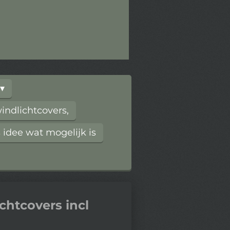
ndlichtcovers,
 idee wat mogelijk is
chtcovers incl