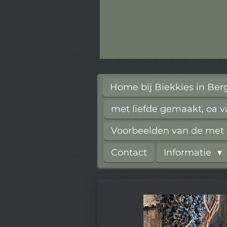
Home bij Biekkies in Be
met liefde gemaakt, oa 
Voorbeelden van de met l
Contact
Informatie