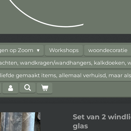
rgen op Zoom
Workshops
woondecoratie
vachten, wandkragen/wandhangers, kalkdoeken, wi
iefde gemaakt items, allemaal verhuisd, maar als
Set van 2 windli
glas