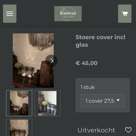
Ga
direct
naar
de
Stoere cover incl
hoofdinhoud
glas
€ 45,00
1 stuk
Uitverkocht