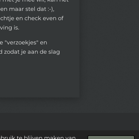
len maar stel dat :-),
ichtje en check even of
ving is.
 "verzoekjes" en
 zodat je aan de slag
ebruik te blijven maken van