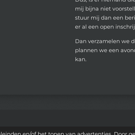
mij bijna niet voorstel
stuur mij dan een ber
er al een open inschrij
Dan verzamelen we de
plannen we een avond
kan.
leinden en/of het tonen van advertenties. Door g