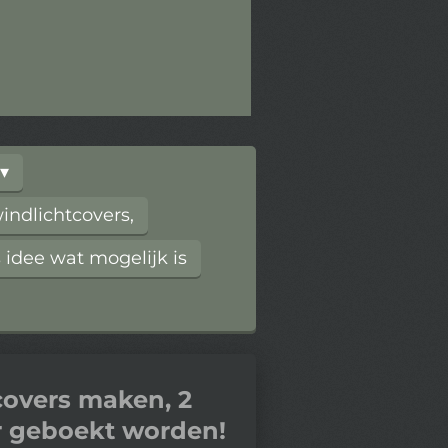
ndlichtcovers,
 idee wat mogelijk is
covers maken, 2
r geboekt worden!