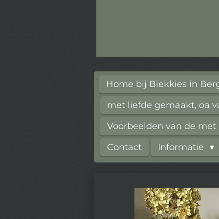
Home bij Biekkies in Be
met liefde gemaakt, oa 
Voorbeelden van de met l
Contact
Informatie