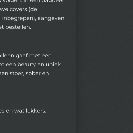
 volgen. In een dagdeel
ave covers (de
n inbegrepen), aangeven
t bestellen.
 alleen gaaf met een
k zo een beauty en uniek
 een stoer, sober en
es en wat lekkers.