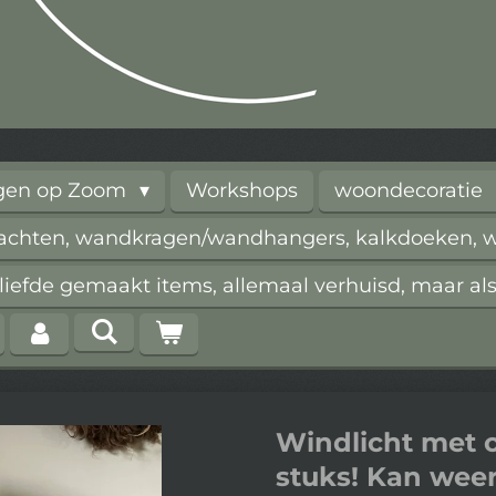
rgen op Zoom
Workshops
woondecoratie
vachten, wandkragen/wandhangers, kalkdoeken, wi
iefde gemaakt items, allemaal verhuisd, maar als
Windlicht met 
stuks! Kan wee