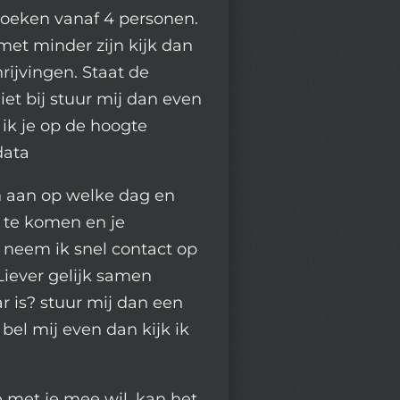
boeken vanaf 4 personen.
met minder zijn kijk dan
rijvingen. Staat de
iet bij stuur mij dan even
 ik je op de hoogte
data
 aan op welke dag en
 te komen en je
neem ik snel contact op
 Liever gelijk samen
r is? stuur mij dan een
bel mij even dan kijk ik
e met je mee wil, kan het